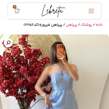
0
خانه
/
پوشاک
/
پیراهن
/ پیراهن فیروزه(کد2656)