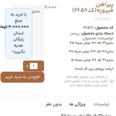
یراهن
1.899.000
تومان
یروزه(کد2656)
سایز
36
با خرید به
مبلغ
38
4.000.000
تومان
،
د محصول:
26561
40
ارسال
سته بندی محصول:
پیراهن
وضیحات محصول:
رایگان
ز۳۶: قد ۱۲۰ عرض سینه ۴۵
هدیه
بگیرید!
ز۳۸: قد ۱۲۳ عرض سینه ۴۸
ز۴۰: قد ۱۲۶ عرض سینه ۵۱
پشت پیراهن زیپ کار شده)
افزودن به سبد خرید
در هنگام خرید محصول لطفا دقت
نمایید زیرا پس از ثبت سفارش امکان
کنسل کردن سفارش وجود ندارد
توضیحات
ویژگی ها
بدون نظر
سایز۳۶: قد ۱۲۰ عرض سینه ۴۵