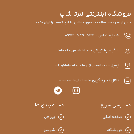
روشگاه اینترنتی لبرتا شاپ
یش از نیم دهه فعالیت به صورت آنلاین .با لبرتا کیفیت را ارزان بخرید
شماره تماس :5320-549-0993
تلگرام پشتیبانی:lebreta_poshtibani
ایمیل:info@lebreta-shop@gmail.com
کانال کد رهگیری:marsoole_lebreta
سترسی سریع
دسته بندی ها
صفحه اصلی
پیراهن
فروشگاه
شومیز