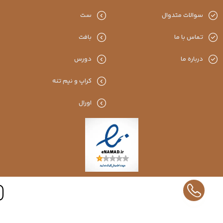
سوالات متدوال
ست
تماس با ما
بافت
درباره ما
دورس
کراپ و نیم تنه
اورال