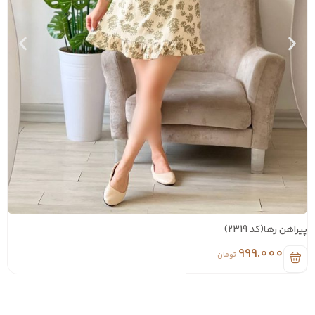
یراهن رها(کد 2319)
پیراه
999.000
تومان