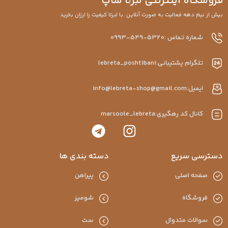
فروشگاه اینترنتی لبرتا شاپ
بیش از نیم دهه فعالیت به صورت آنلاین .با لبرتا کیفیت را ارزان بخرید
شماره تماس :5320-549-0993
تلگرام پشتیبانی:lebreta_poshtibani
ایمیل:info@lebreta-shop@gmail.com
کانال کد رهگیری:marsoole_lebreta
دسترسی سریع
دسته بندی ها
صفحه اصلی
پیراهن
فروشگاه
شومیز
سوالات متدوال
ست