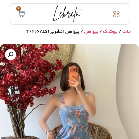
0
خانه
/
پوشاک
/
پیراهن
/ پیراهن انشرلی(کد2662) T