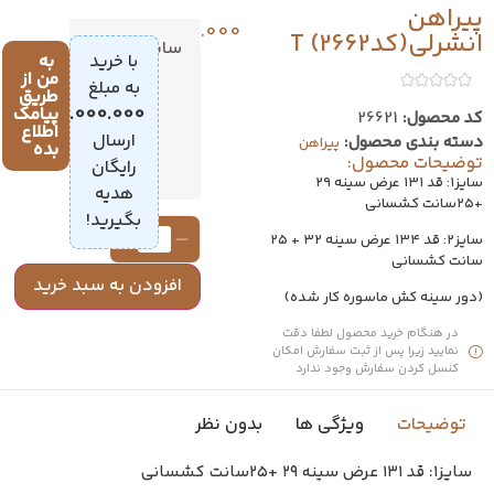
پیراهن
1.699.000
تومان
انشرلی(کد2662) T
سایز
1
با خرید
به
من از
به مبلغ
2
طریق
4.000.000
پیامک
تومان
،
کد محصول:
26621
اطلاع
ارسال
دسته بندی محصول:
پیراهن
بده
توضیحات محصول:
رایگان
سایز۱: قد ۱۳۱ عرض سینه ۲۹
هدیه
+۲۵سانت کشسانی
بگیرید!
سایز۲: قد ۱۳۴ عرض سینه ۳۲ + ۲۵
سانت کشسانی
افزودن به سبد خرید
(دور سینه کش ماسوره کار شده)
در هنگام خرید محصول لطفا دقت
نمایید زیرا پس از ثبت سفارش امکان
کنسل کردن سفارش وجود ندارد
توضیحات
ویژگی ها
بدون نظر
سایز۱: قد ۱۳۱ عرض سینه ۲۹ +۲۵سانت کشسانی