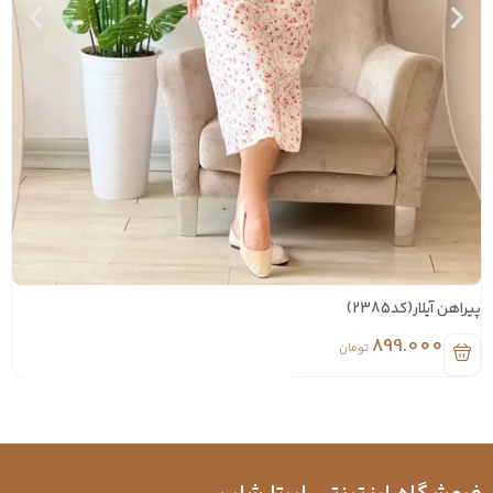
پیراهن آیلار(کد2385)
پیر
899.000
تومان