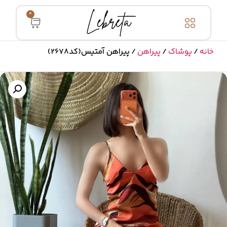
0
خانه
/
پوشاک
/
پیراهن
/ پیراهن آمتیس(کد2678)