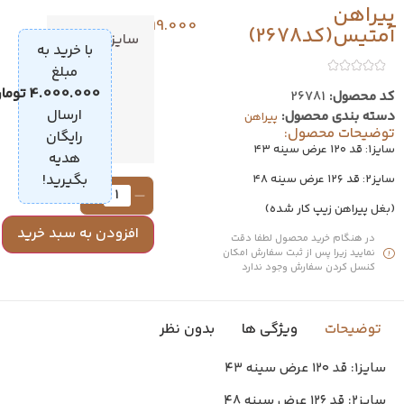
یراهن
999.000
تومان
متیس(کد2678)
سایز
1
با خرید به
مبلغ
2
4.000.000
تومان
،
د محصول:
26781
ارسال
سته بندی محصول:
پیراهن
وضیحات محصول:
رایگان
ز۱: قد ۱۲۰ عرض سینه ۴۳
هدیه
بگیرید!
ز۲: قد ۱۲۶ عرض سینه ۴۸
بغل پیراهن زیپ کار شده)
افزودن به سبد خرید
در هنگام خرید محصول لطفا دقت
نمایید زیرا پس از ثبت سفارش امکان
کنسل کردن سفارش وجود ندارد
توضیحات
ویژگی ها
بدون نظر
سایز۱: قد ۱۲۰ عرض سینه ۴۳
سایز۲: قد ۱۲۶ عرض سینه ۴۸