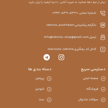
یش از نیم دهه فعالیت به صورت آنلاین .با لبرتا کیفیت را ارزان بخرید
شماره تماس :5320-549-0993
تلگرام پشتیبانی:lebreta_poshtibani
ایمیل:info@lebreta-shop@gmail.com
کانال کد رهگیری:marsoole_lebreta
سترسی سریع
دسته بندی ها
صفحه اصلی
پیراهن
فروشگاه
شومیز
سوالات متدوال
ست