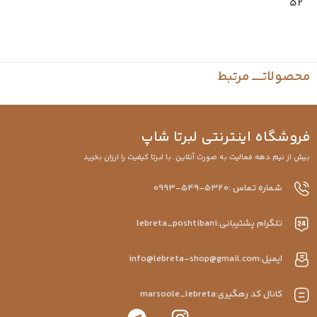
52
حصولاتـــــ مرتبط
روشگاه اینترنتی لبرتا شاپ
یش از نیم دهه فعالیت به صورت آنلاین .با لبرتا کیفیت را ارزان بخرید
شماره تماس :5320-549-0993
تلگرام پشتیبانی:lebreta_poshtibani
ایمیل:info@lebreta-shop@gmail.com
کانال کد رهگیری:marsoole_lebreta