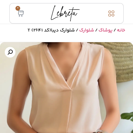
0
خانه
/
پوشاک
/
شلوارک
/ شلوارک دیبا(کد 2641) T