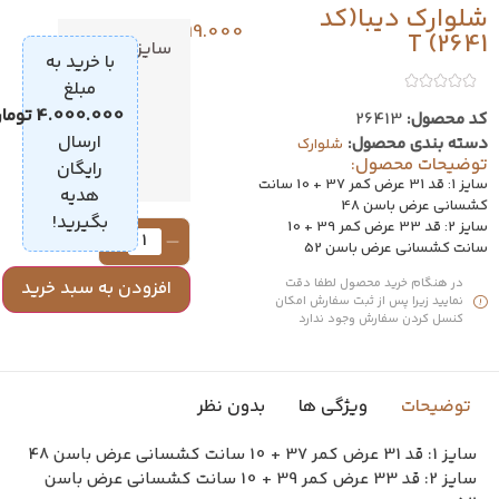
لوارک دیبا(کد
699.000
تومان
2641) 
سایز
1
با خرید به
مبلغ
2
4.000.000
تومان
،
د محصول:
26413
ارسال
سته بندی محصول:
شلوارک
وضیحات محصول:
رایگان
سایز 1: قد 31 عرض کمر 37 + 10 سانت
هدیه
شسانی عرض باسن 48
بگیرید!
سایز 2: قد 33 عرض کمر 39 + 10
انت کشسانی عرض باسن 52
در هنگام خرید محصول لطفا دقت
افزودن به سبد خرید
نمایید زیرا پس از ثبت سفارش امکان
کنسل کردن سفارش وجود ندارد
توضیحات
ویژگی ها
بدون نظر
سایز 1: قد 31 عرض کمر 37 + 10 سانت کشسانی عرض باسن 48
سایز 2: قد 33 عرض کمر 39 + 10 سانت کشسانی عرض باسن