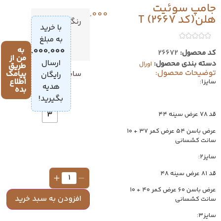
جامپ سوئیت
1.599.000
تومان
هلن(کد 2667) T
رنگ
با خرید
به مبلغ
به
4.000.000
تومان
،
کد محصول:
26672
من از
ارسال
دسته بندی محصول:
اورال
طریق
توضیحات محصول:
پیامک
سایز
رایگان
1
اطلاع
سایز۱:
هدیه
بده
2
بگیرید!
3
قد ۷۸ عرض سینه ۴۴
عرض باسن ۵۴ عرض کمر ۳۷ + ۱۰
سانت کشسانی
سایز۲:
قد ۸۱ عرض سینه ۴۸
عرض باسن ۶۰ عرض کمر ۴۰ + ۱۰
افزودن به سبد خرید
سانت کشسانی
سایز۳: