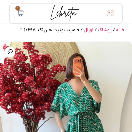
0
خانه
/
پوشاک
/
اورال
/ جامپ سوئیت هلن(کد 2667) T