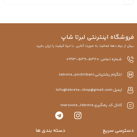
فروشگاه اینترنتی لبرتا شاپ
بیش از نیم دهه فعالیت به صورت آنلاین .با لبرتا کیفیت را ارزان بخرید
شماره تماس :5320-549-0993
تلگرام پشتیبانی:lebreta_poshtibani
ایمیل:info@lebreta-shop@gmail.com
کانال کد رهگیری:marsoole_lebreta
دسترسی سریع
دسته بندی ها