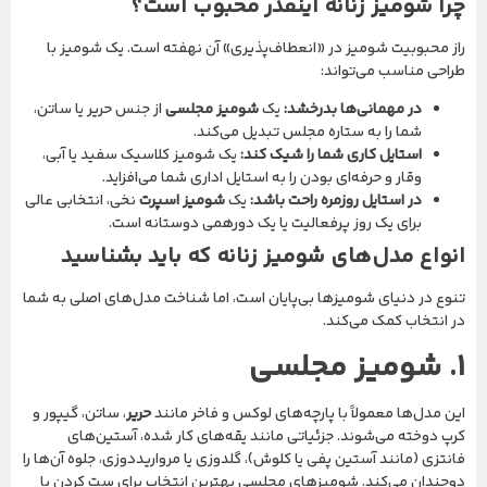
چرا شومیز زنانه اینقدر محبوب است؟
راز محبوبیت شومیز در «انعطاف‌پذیری» آن نهفته است. یک شومیز با
طراحی مناسب می‌تواند:
در مهمانی‌ها بدرخشد:
یک
شومیز مجلسی
از جنس حریر یا ساتن،
شما را به ستاره مجلس تبدیل می‌کند.
استایل کاری شما را شیک کند:
یک شومیز کلاسیک سفید یا آبی،
وقار و حرفه‌ای بودن را به استایل اداری شما می‌افزاید.
در استایل روزمره راحت باشد:
یک
شومیز اسپرت
نخی، انتخابی عالی
برای یک روز پرفعالیت یا یک دورهمی دوستانه است.
انواع مدل‌های شومیز زنانه که باید بشناسید
تنوع در دنیای شومیزها بی‌پایان است، اما شناخت مدل‌های اصلی به شما
در انتخاب کمک می‌کند.
۱. شومیز مجلسی
این مدل‌ها معمولاً با پارچه‌های لوکس و فاخر مانند
حریر
، ساتن، گیپور و
کرپ دوخته می‌شوند. جزئیاتی مانند یقه‌های کار شده، آستین‌های
فانتزی (مانند آستین پفی یا کلوش)، گلدوزی یا مرواریددوزی، جلوه آن‌ها را
دوچندان می‌کند. شومیزهای مجلسی بهترین انتخاب برای ست کردن با