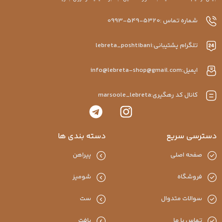
شماره تماس :5320-549-0993
تلگرام پشتیبانی:lebreta_poshtibani
ایمیل:info@lebreta-shop@gmail.com
کانال کد رهگیری:marsoole_lebreta
دسترسی سریع
دسته بندی ها
صفحه اصلی
پیراهن
فروشگاه
شومیز
سوالات متدوال
ست
تماس با ما
بافت