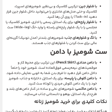
با شلوار جین:
ترکیبی کلاسیک و بی‌نظیر. شومیزهای اسپرت،
کلاسیک و حتی مدل‌های فانتزی را می‌توانید داخل شلوار جین قرار
دهید (Tuck-in) یا روی آن رها کنید.
با شلوار پارچه‌ای:
برای یک استایل رسمی یا اداری، شومیز کلاسیک یا
مجلسی را با یک شلوار پارچه‌ای راسته یا واید-لگ (Wide-leg) ست
کنید.
با لگ و شلوارهای جذب:
شومیزهای بلندتر (مدل تونیک) گزینه‌ای
عالی برای ست کردن با شلوارهای جذب هستند.
ست شومیز با دامن
با دامن مدادی (Pencil Skirt):
این ترکیب برای محیط کار و
موقعیت‌های نیمه‌رسمی فوق‌العاده است. شومیز خود را حتماً
داخل دامن قرار دهید تا فرم بدن شما به خوبی نمایش داده شود.
با دامن کلوش یا پلیسه:
برای یک استایل دخترانه و جذاب، شومیز
خود را با یک دامن کلوش میدی یا کوتاه ست کنید.
با دامن ماکسی:
شومیزهای نخی و ساده در کنار دامن‌های بلند و
طرح‌دار، یک استایل بوهو و تابستانی جذاب می‌سازند.
نکات کلیدی برای خرید شومیز زنانه
هنگام انتخاب و خرید، به این موارد توجه کنید تا بهترین نتیجه را بگیرید: