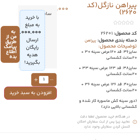
پیراهن نازگل(کد
1.499.000
تومان
2620)
سایز
36
با خرید
به مبلغ
38
به
4.000.000
تومان
،
کد محصول:
26201
من از
40
ارسال
دسته بندی محصول:
پیراهن
طریق
توضیحات محصول:
پیامک
رایگان
اطلاع
سایز۳۶: قد 120عرض سینه 30 +
هدیه
بده
20سانت کشسانی
بگیرید!
سایز۳۸: قد 123 عرض سینه 33 +
20سانت کشسانی
سایز۴۰: قد 126 عرض سینه 36 +
20سانت کشسانی
افزودن به سبد خرید
(دور سینه کش ماسوره کار شده و
کشسانی بالایی دارد)
در هنگام خرید محصول لطفا دقت
نمایید زیرا پس از ثبت سفارش امکان
کنسل کردن سفارش وجود ندارد