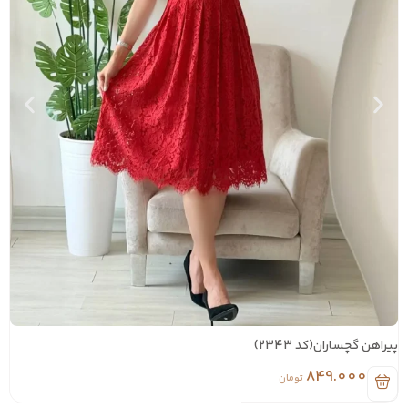
پیراهن گچساران(کد 2343)
پیر
849.000
تومان