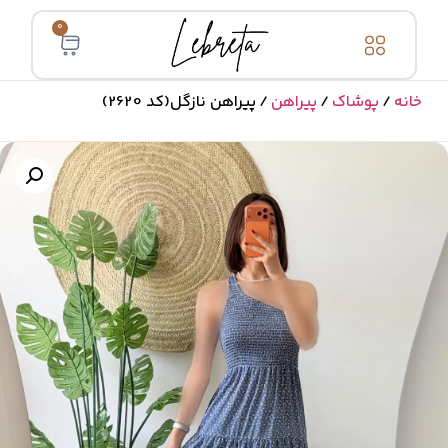
0
خانه
/
پوشاک
/
پیراهن
/ پیراهن نازگل(کد 2620)