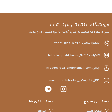
فروشگاه اینترنتی لبرتا شاپ
بیش از نیم دهه فعالیت به صورت آنلاین .با لبرتا کیفیت را ارزان بخرید
شماره تماس :5320-549-0993
تلگرام پشتیبانی:lebreta_poshtibani
ایمیل:info@lebreta-shop@gmail.com
کانال کد رهگیری:marsoole_lebreta
دسترسی سریع
دسته بندی ها
صفحه اصلی
پیراهن