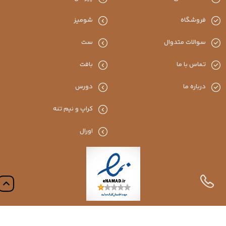
فروشگاه
شومیز
سوالات متدوال
ست
تماس با ما
بافت
درباره ما
دورس
کراپ و نیم تنه
اورال