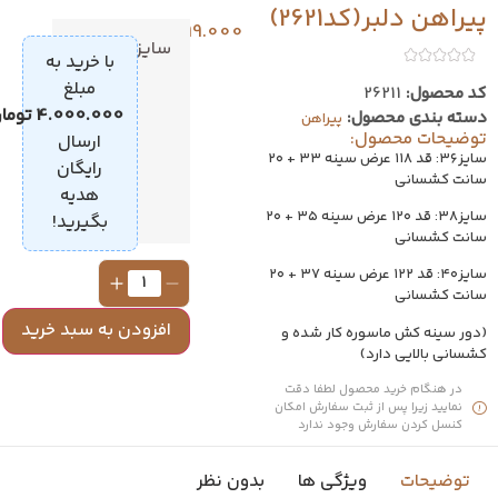
یراهن دلبر(کد2621)
1.499.000
تومان
سایز
36
با خرید به
مبلغ
د محصول:
26211
38
4.000.000
تومان
،
سته بندی محصول:
پیراهن
وضیحات محصول:
40
ارسال
سایز۳۶: قد ۱۱۸ عرض سینه ۳۳ + ۲۰
رایگان
انت کشسانی
هدیه
سایز۳۸: قد ۱۲۰ عرض سینه ۳۵ + ۲۰
بگیرید!
انت کشسانی
سایز۴۰: قد ۱۲۲ عرض سینه ۳۷ + ۲۰
انت کشسانی
افزودن به سبد خرید
دور سینه کش ماسوره کار شده و
شسانی بالایی دارد)
در هنگام خرید محصول لطفا دقت
نمایید زیرا پس از ثبت سفارش امکان
کنسل کردن سفارش وجود ندارد
توضیحات
ویژگی ها
بدون نظر