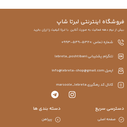
روشگاه اینترنتی لبرتا شاپ
یش از نیم دهه فعالیت به صورت آنلاین .با لبرتا کیفیت را ارزان بخرید
شماره تماس :5320-549-0993
تلگرام پشتیبانی:lebreta_poshtibani
ایمیل:info@lebreta-shop@gmail.com
کانال کد رهگیری:marsoole_lebreta
سترسی سریع
دسته بندی ها
صفحه اصلی
پیراهن