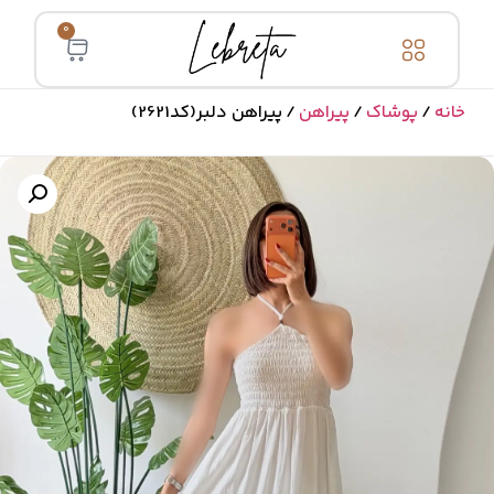
0
خانه
/
پوشاک
/
پیراهن
/ پیراهن دلبر(کد2621)