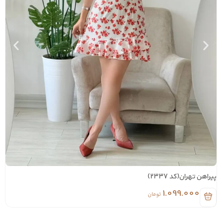
یراهن تهران(کد 2337)
پیراه
1.099.000
تومان