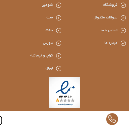
فروشگاه
شومیز
سوالات متدوال
ست
تماس با ما
بافت
درباره ما
دورس
کراپ و نیم تنه
اورال