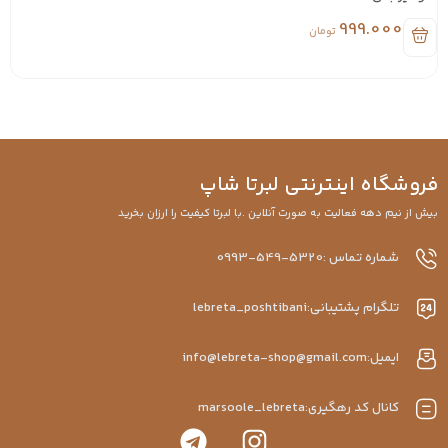
999.000
تومان
فروشگاه اینترنتی لبرتا شاپ
بیش از نیم دهه فعالیت به صورت آنلاین .با لبرتا کیفیت را ارزان بخرید
شماره تماس :5320-549-0993
تلگرام پشتیبانی:lebreta_poshtibani
ایمیل:info@lebreta-shop@gmail.com
کانال کد رهگیری:marsoole_lebreta