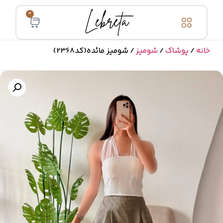
0
خانه
/
پوشاک
/
شومیز
/ شومیز مائده(کد2368)