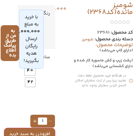
شومیز
599.000
تومان
مائده(کد2368)
رنگ
با خرید
به مبلغ
به
4.000.000
تومان
،
کد محصول:
23681
من از
ارسال
دسته بندی محصول:
شومیز
طریق
توضیحات محصول:
پیامک
رایگان
اطلاع
(دارای کاپ می‌باشد)
هدیه
بده
سایز
36
بگیرید!
(پشت زیپ و کش ماسوره کار شده و
دارای کشسانی می‌باشد)
40
در هنگام خرید محصول لطفا دقت
نمایید زیرا پس از ثبت سفارش امکان
42
کنسل کردن سفارش وجود ندارد
افزودن به سبد خرید