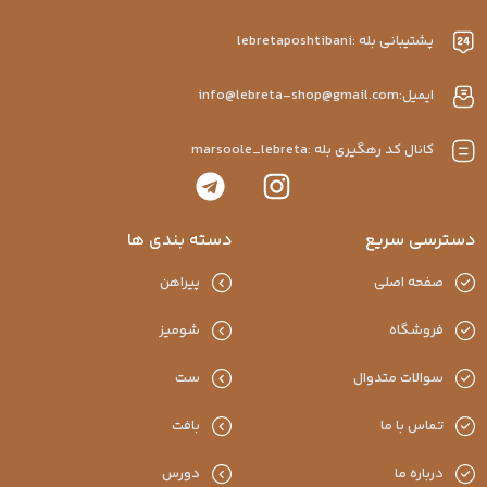
پشتیبانی بله :lebretaposhtibani
ایمیل:info@lebreta-shop@gmail.com
کانال کد رهگیری بله :marsoole_lebreta
دسترسی سریع
دسته بندی ها
صفحه اصلی
پیراهن
فروشگاه
شومیز
سوالات متدوال
ست
تماس با ما
بافت
درباره ما
دورس